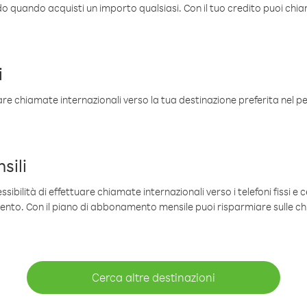
ldo quando acquisti un importo qualsiasi. Con il tuo credito puoi chia
i
are chiamate internazionali verso la tua destinazione preferita nel per
sili
sibilità di effettuare chiamate internazionali verso i telefoni fissi e c
mento. Con il piano di abbonamento mensile puoi risparmiare sulle c
Cerca altre destinazioni