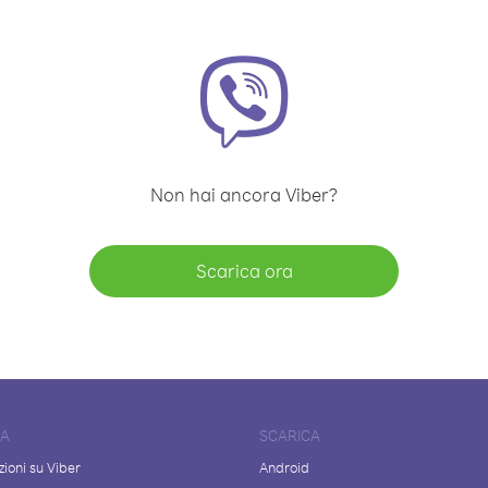
Non hai ancora Viber?
Scarica ora
DA
SCARICA
ioni su Viber
Android