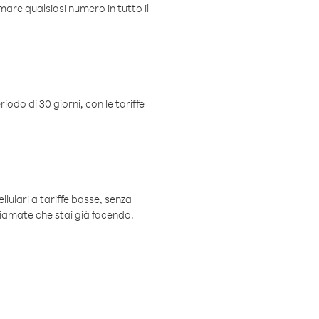
mare qualsiasi numero in tutto il
iodo di 30 giorni, con le tariffe
ellulari a tariffe basse, senza
hiamate che stai già facendo.