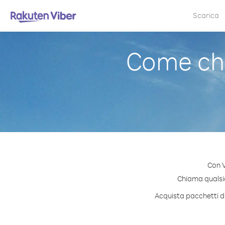
Scarica
Come ch
Con V
Chiama qualsias
Acquista pacchetti di