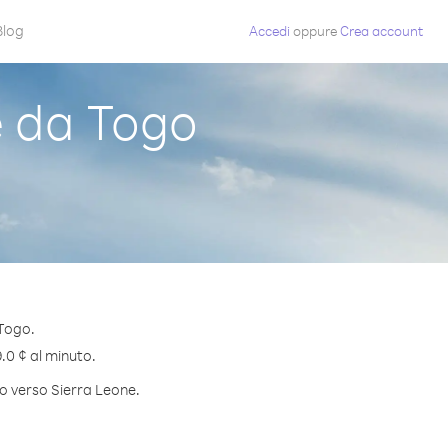
Blog
Accedi
oppure
Crea account
 da Togo
 Togo.
9.0 ¢ al minuto.
to verso Sierra Leone.