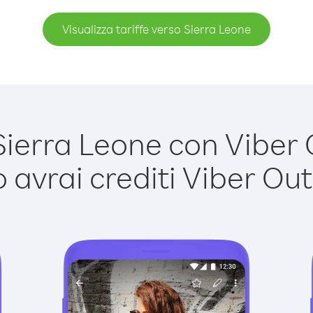
Visualizza tariffe verso Sierra Leone
erra Leone con Viber O
avrai crediti Viber Out,