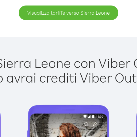
Visualizza tariffe verso Sierra Leone
erra Leone con Viber O
avrai crediti Viber Out,