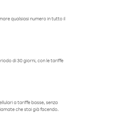
mare qualsiasi numero in tutto il
iodo di 30 giorni, con le tariffe
ellulari a tariffe basse, senza
hiamate che stai già facendo.