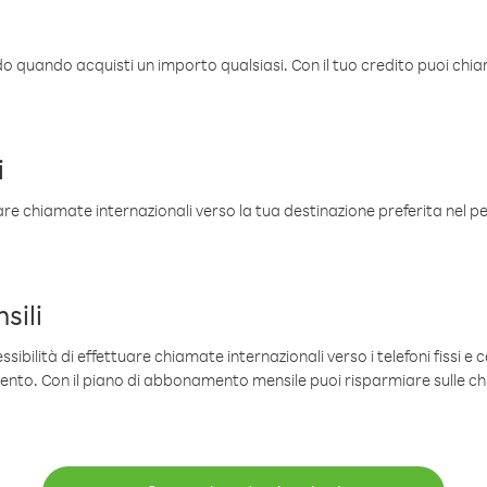
ldo quando acquisti un importo qualsiasi. Con il tuo credito puoi chia
i
are chiamate internazionali verso la tua destinazione preferita nel per
sili
sibilità di effettuare chiamate internazionali verso i telefoni fissi e c
mento. Con il piano di abbonamento mensile puoi risparmiare sulle c