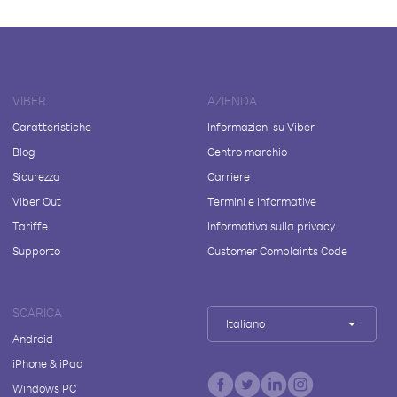
VIBER
AZIENDA
Caratteristiche
Informazioni su Viber
Blog
Centro marchio
Sicurezza
Carriere
Viber Out
Termini e informative
Tariffe
Informativa sulla privacy
Supporto
Customer Complaints Code
SCARICA
Italiano
Android
iPhone & iPad
Windows PC