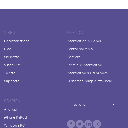
VIBER
AZIENDA
Caratteristiche
Informazioni su Viber
Blog
Centro marchio
Sicurezza
Carriere
Viber Out
Termini e informative
Tariffe
Informativa sulla privacy
Supporto
Customer Complaints Code
SCARICA
Italiano
Android
iPhone & iPad
Windows PC