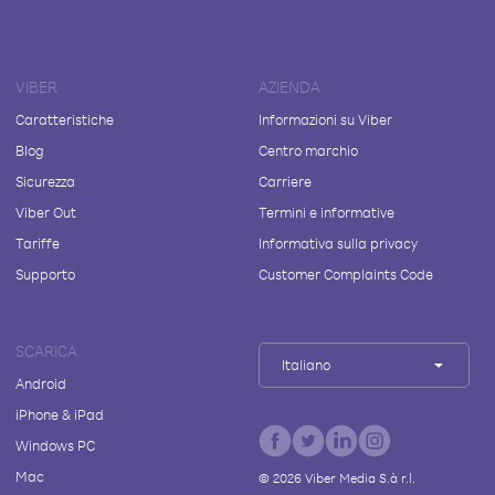
VIBER
AZIENDA
Caratteristiche
Informazioni su Viber
Blog
Centro marchio
Sicurezza
Carriere
Viber Out
Termini e informative
Tariffe
Informativa sulla privacy
Supporto
Customer Complaints Code
SCARICA
Italiano
Android
iPhone & iPad
Windows PC
Mac
©
2026
Viber Media S.à r.l.