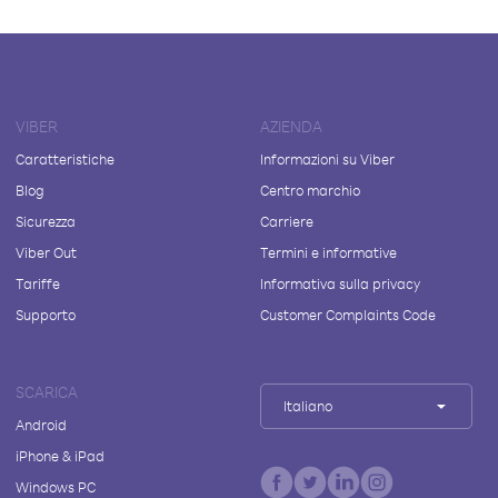
VIBER
AZIENDA
Caratteristiche
Informazioni su Viber
Blog
Centro marchio
Sicurezza
Carriere
Viber Out
Termini e informative
Tariffe
Informativa sulla privacy
Supporto
Customer Complaints Code
SCARICA
Italiano
Android
iPhone & iPad
Windows PC