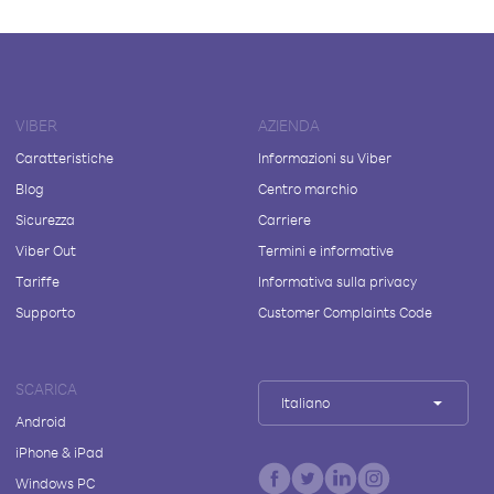
VIBER
AZIENDA
Caratteristiche
Informazioni su Viber
Blog
Centro marchio
Sicurezza
Carriere
Viber Out
Termini e informative
Tariffe
Informativa sulla privacy
Supporto
Customer Complaints Code
SCARICA
Italiano
Android
iPhone & iPad
Windows PC