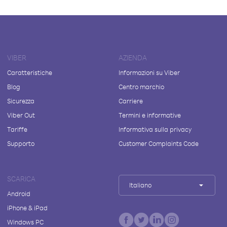
VIBER
AZIENDA
Caratteristiche
Informazioni su Viber
Blog
Centro marchio
Sicurezza
Carriere
Viber Out
Termini e informative
Tariffe
Informativa sulla privacy
Supporto
Customer Complaints Code
SCARICA
Italiano
Android
iPhone & iPad
Windows PC