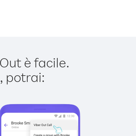
ut è facile.
 potrai: