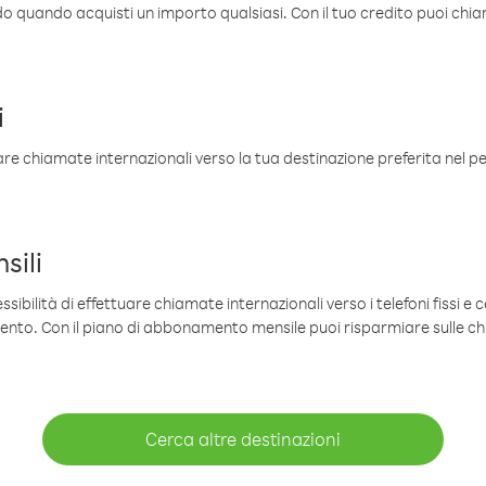
ldo quando acquisti un importo qualsiasi. Con il tuo credito puoi chia
i
are chiamate internazionali verso la tua destinazione preferita nel per
sili
sibilità di effettuare chiamate internazionali verso i telefoni fissi e c
mento. Con il piano di abbonamento mensile puoi risparmiare sulle c
Cerca altre destinazioni