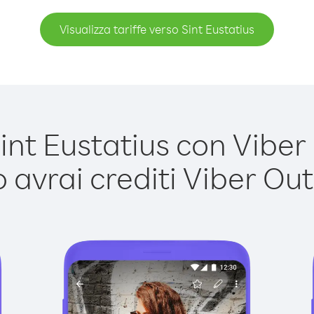
Visualizza tariffe verso Sint Eustatius
nt Eustatius con Viber O
avrai crediti Viber Out,