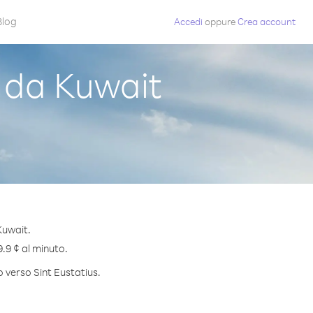
Blog
Accedi
oppure
Crea account
 da Kuwait
Kuwait.
9.9 ¢ al minuto.
o verso Sint Eustatius.