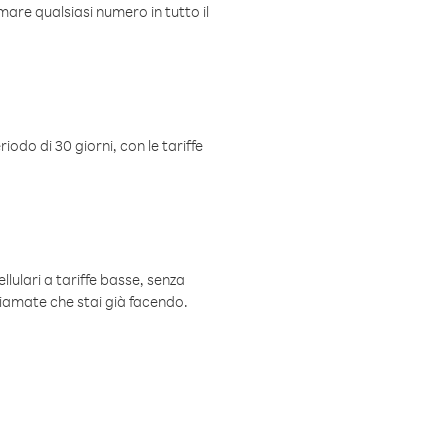
mare qualsiasi numero in tutto il
iodo di 30 giorni, con le tariffe
ellulari a tariffe basse, senza
hiamate che stai già facendo.