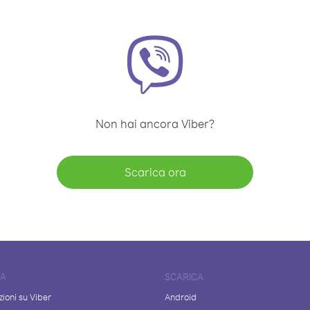
Non hai ancora Viber?
Scarica ora
DA
SCARICA
ioni su Viber
Android