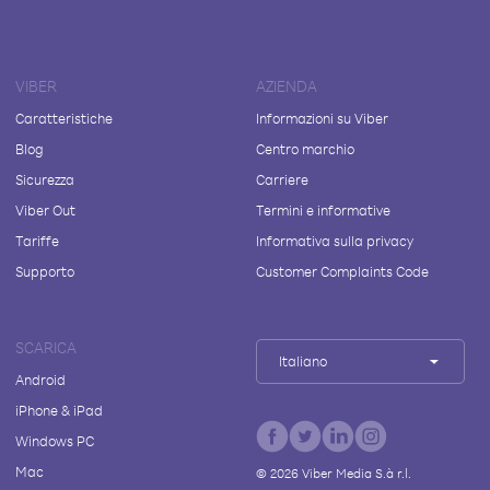
VIBER
AZIENDA
Caratteristiche
Informazioni su Viber
Blog
Centro marchio
Sicurezza
Carriere
Viber Out
Termini e informative
Tariffe
Informativa sulla privacy
Supporto
Customer Complaints Code
SCARICA
Italiano
Android
iPhone & iPad
Windows PC
Mac
©
2026
Viber Media S.à r.l.