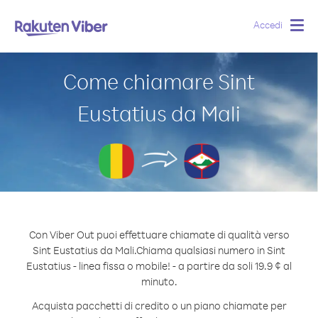
Accedi
Togg
navig
Come chiamare Sint
Eustatius da Mali
Con Viber Out puoi effettuare chiamate di qualità verso
Sint Eustatius da Mali.
Chiama qualsiasi numero in Sint
Eustatius - linea fissa o mobile! - a partire da soli 19.9 ¢ al
minuto.
Acquista pacchetti di credito o un piano chiamate per