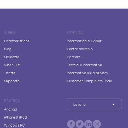
VIBER
AZIENDA
Caratteristiche
Informazioni su Viber
Blog
Centro marchio
Sicurezza
Carriere
Viber Out
Termini e informative
Tariffe
Informativa sulla privacy
Supporto
Customer Complaints Code
SCARICA
Italiano
Android
iPhone & iPad
Windows PC