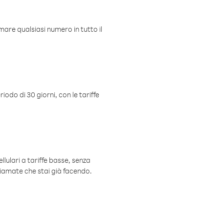
mare qualsiasi numero in tutto il
iodo di 30 giorni, con le tariffe
ellulari a tariffe basse, senza
hiamate che stai già facendo.