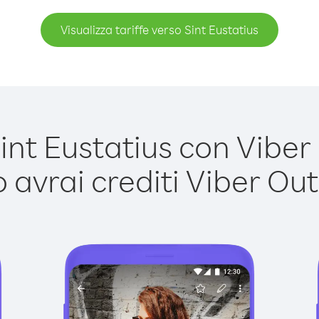
Visualizza tariffe verso Sint Eustatius
nt Eustatius con Viber O
avrai crediti Viber Out,