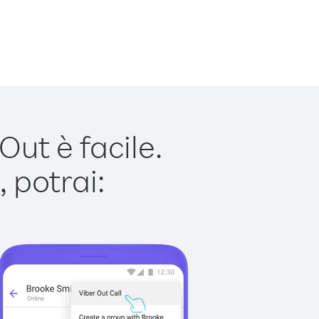
ut è facile.
 potrai: