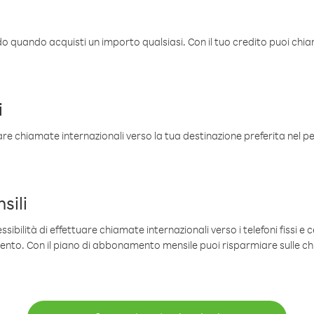
ldo quando acquisti un importo qualsiasi. Con il tuo credito puoi chia
i
are chiamate internazionali verso la tua destinazione preferita nel per
sili
sibilità di effettuare chiamate internazionali verso i telefoni fissi e c
mento. Con il piano di abbonamento mensile puoi risparmiare sulle c