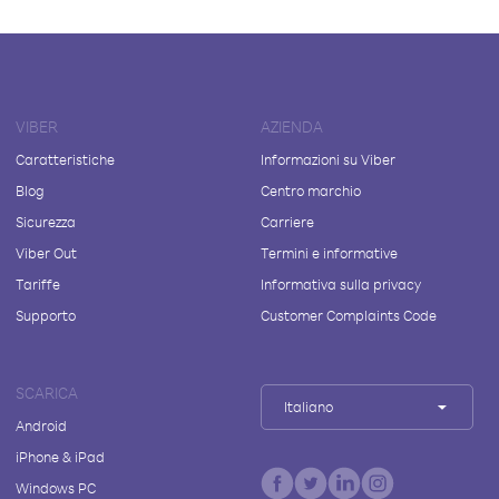
VIBER
AZIENDA
Caratteristiche
Informazioni su Viber
Blog
Centro marchio
Sicurezza
Carriere
Viber Out
Termini e informative
Tariffe
Informativa sulla privacy
Supporto
Customer Complaints Code
SCARICA
Italiano
Android
iPhone & iPad
Windows PC