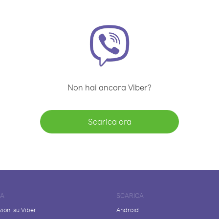
Non hai ancora Viber?
Scarica ora
DA
SCARICA
ioni su Viber
Android