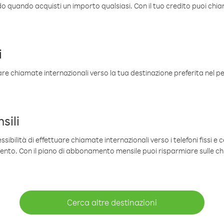
ldo quando acquisti un importo qualsiasi. Con il tuo credito puoi chia
i
are chiamate internazionali verso la tua destinazione preferita nel per
sili
sibilità di effettuare chiamate internazionali verso i telefoni fissi e c
mento. Con il piano di abbonamento mensile puoi risparmiare sulle c
Cerca altre destinazioni