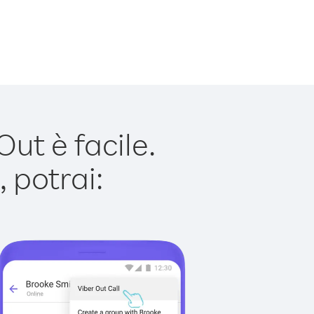
ut è facile.
 potrai: