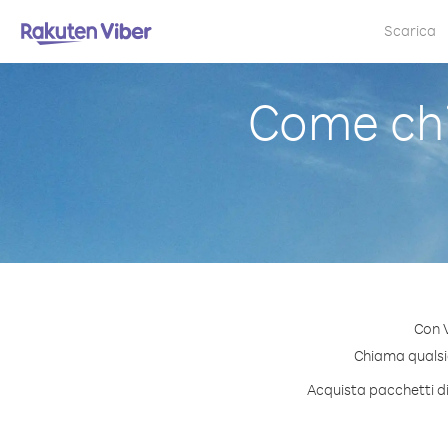
Scarica
Come chi
Con V
Chiama qualsia
Acquista pacchetti di