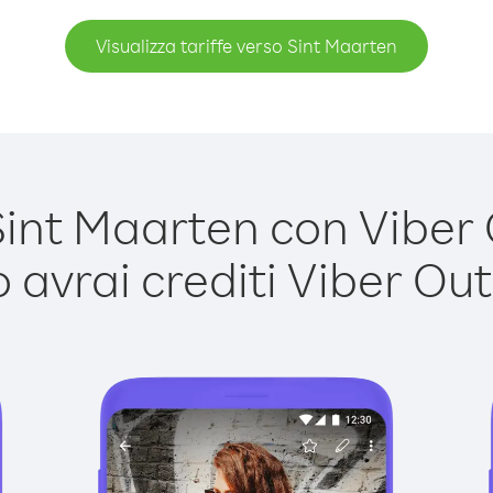
Visualizza tariffe verso Sint Maarten
nt Maarten con Viber O
avrai crediti Viber Out,