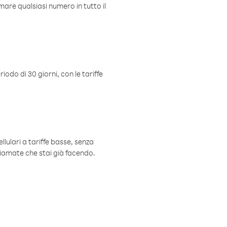
mare qualsiasi numero in tutto il
iodo di 30 giorni, con le tariffe
ellulari a tariffe basse, senza
hiamate che stai già facendo.