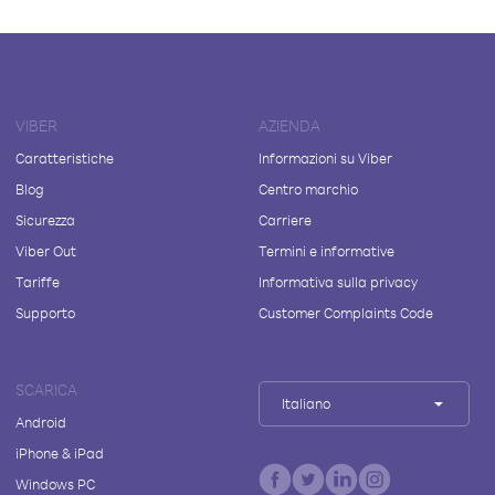
VIBER
AZIENDA
Caratteristiche
Informazioni su Viber
Blog
Centro marchio
Sicurezza
Carriere
Viber Out
Termini e informative
Tariffe
Informativa sulla privacy
Supporto
Customer Complaints Code
SCARICA
Italiano
Android
iPhone & iPad
Windows PC