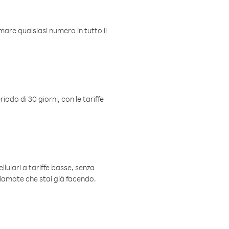
mare qualsiasi numero in tutto il
iodo di 30 giorni, con le tariffe
ellulari a tariffe basse, senza
hiamate che stai già facendo.