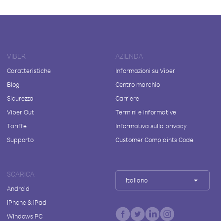
VIBER
AZIENDA
Caratteristiche
Informazioni su Viber
Blog
Centro marchio
Sicurezza
Carriere
Viber Out
Termini e informative
Tariffe
Informativa sulla privacy
Supporto
Customer Complaints Code
SCARICA
Italiano
Android
iPhone & iPad
Windows PC