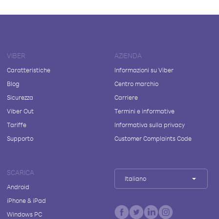
VIBER
AZIENDA
Caratteristiche
Informazioni su Viber
Blog
Centro marchio
Sicurezza
Carriere
Viber Out
Termini e informative
Tariffe
Informativa sulla privacy
Supporto
Customer Complaints Code
SCARICA
Italiano
Android
iPhone & iPad
Windows PC