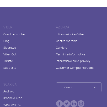
VIBER
AZIENDA
Caratteristiche
Informazioni su Viber
Blog
Centro marchio
Sicurezza
Carriere
Viber Out
Termini e informative
Tariffe
Informativa sulla privacy
Supporto
Customer Complaints Code
SCARICA
Italiano
Android
iPhone & iPad
Windows PC