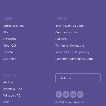
VIBER
AZIENDA
Caratteristiche
Informazioni su Viber
Blog
Centro marchio
Sicurezza
Carriere
Viber Out
Termini e informative
Tariffe
Informativa sulla privacy
Supporto
Customer Complaints Code
SCARICA
Italiano
Android
iPhone & iPad
Windows PC
Mac
©
2026
Viber Media S.à r.l.