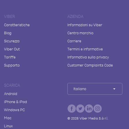
VIBER
AZIENDA
Caratteristiche
Informazioni su Viber
Blog
Centro marchio
Sicurezza
Carriere
Viber Out
Termini e informative
Tariffe
Informativa sulla privacy
Supporto
Customer Complaints Code
SCARICA
Italiano
Android
iPhone & iPad
Windows PC
Mac
©
2026
Viber Media S.à r.l.
Linux