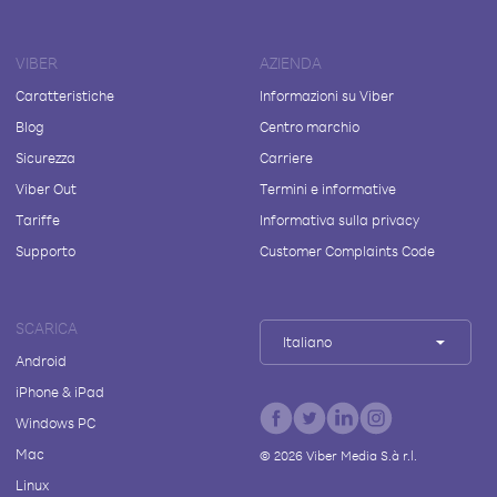
VIBER
AZIENDA
Caratteristiche
Informazioni su Viber
Blog
Centro marchio
Sicurezza
Carriere
Viber Out
Termini e informative
Tariffe
Informativa sulla privacy
Supporto
Customer Complaints Code
SCARICA
Italiano
Android
iPhone & iPad
Windows PC
Mac
©
2026
Viber Media S.à r.l.
Linux