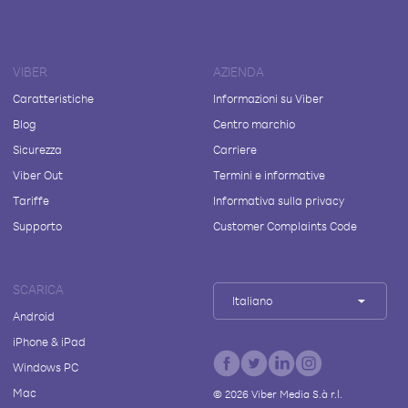
VIBER
AZIENDA
Caratteristiche
Informazioni su Viber
Blog
Centro marchio
Sicurezza
Carriere
Viber Out
Termini e informative
Tariffe
Informativa sulla privacy
Supporto
Customer Complaints Code
SCARICA
Italiano
Android
iPhone & iPad
Windows PC
Mac
©
2026
Viber Media S.à r.l.