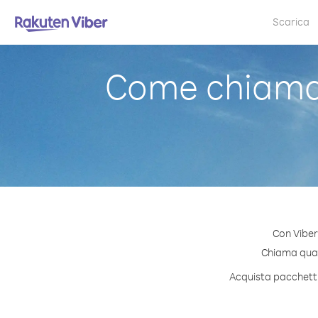
Scarica
Come chiama
Con Viber
Chiama quals
Acquista pacchetti 