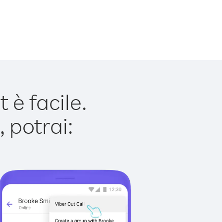
è facile.
 potrai: