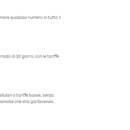
mare qualsiasi numero in tutto il
iodo di 30 giorni, con le tariffe
ellulari a tariffe basse, senza
hiamate che stai già facendo.