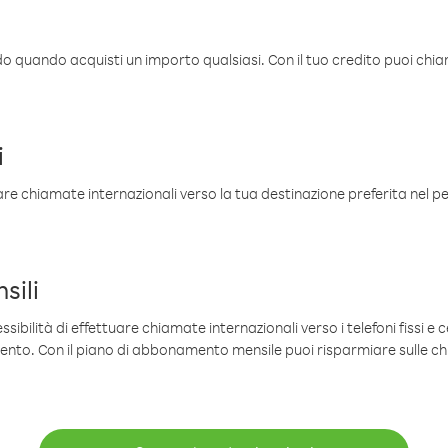
ldo quando acquisti un importo qualsiasi. Con il tuo credito puoi chia
i
are chiamate internazionali verso la tua destinazione preferita nel per
sili
sibilità di effettuare chiamate internazionali verso i telefoni fissi e c
mento. Con il piano di abbonamento mensile puoi risparmiare sulle c