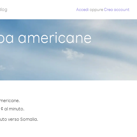
Blog
Accedi
oppure
Crea account
oa americane
americane.
 ¢ al minuto.
inuto verso Somalia.