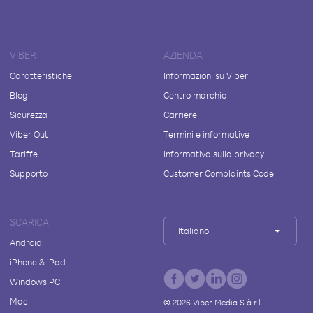
VIBER
AZIENDA
Caratteristiche
Informazioni su Viber
Blog
Centro marchio
Sicurezza
Carriere
Viber Out
Termini e informative
Tariffe
Informativa sulla privacy
Supporto
Customer Complaints Code
SCARICA
Italiano
Android
iPhone & iPad
Windows PC
Mac
©
2026
Viber Media S.à r.l.