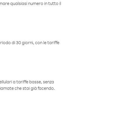
mare qualsiasi numero in tutto il
iodo di 30 giorni, con le tariffe
ellulari a tariffe basse, senza
hiamate che stai già facendo.