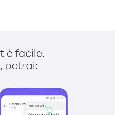
è facile.
 potrai: