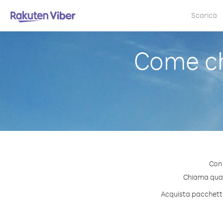
Scarica
Come ch
Con 
Chiama quals
Acquista pacchetti 