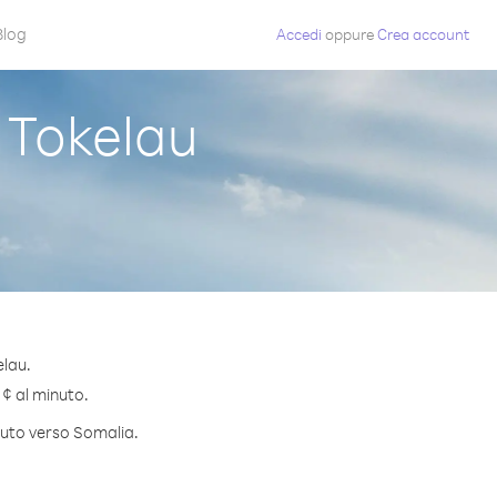
Blog
Accedi
oppure
Crea account
 Tokelau
elau.
 ¢ al minuto.
inuto verso Somalia.