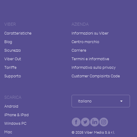
VIBER
AZIENDA
Caratteristiche
Informazioni su Viber
Blog
Centro marchio
Sicurezza
Carriere
Viber Out
Termini e informative
Tariffe
Informativa sulla privacy
Supporto
Customer Complaints Code
SCARICA
Italiano
Android
iPhone & iPad
Windows PC
Mac
©
2026
Viber Media S.à r.l.