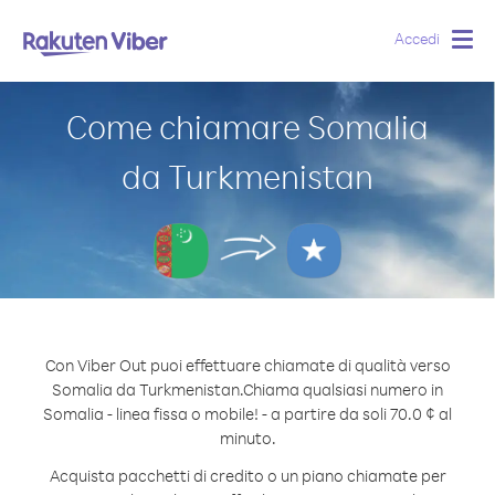
Accedi
Togg
navig
Come chiamare Somalia
da Turkmenistan
Con Viber Out puoi effettuare chiamate di qualità verso
Somalia da Turkmenistan.
Chiama qualsiasi numero in
Somalia - linea fissa o mobile! - a partire da soli 70.0 ¢ al
minuto.
Acquista pacchetti di credito o un piano chiamate per