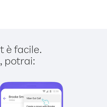
è facile.
 potrai: