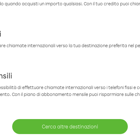
ldo quando acquisti un importo qualsiasi. Con il tuo credito puoi chia
i
are chiamate internazionali verso la tua destinazione preferita nel per
sili
sibilità di effettuare chiamate internazionali verso i telefoni fissi e c
mento. Con il piano di abbonamento mensile puoi risparmiare sulle c
Cerca altre destinazioni