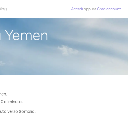
Blog
Accedi
oppure
Crea account
a Yemen
men.
 ¢ al minuto.
inuto verso Somalia.