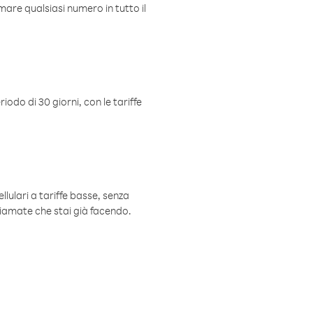
mare qualsiasi numero in tutto il
iodo di 30 giorni, con le tariffe
ellulari a tariffe basse, senza
hiamate che stai già facendo.