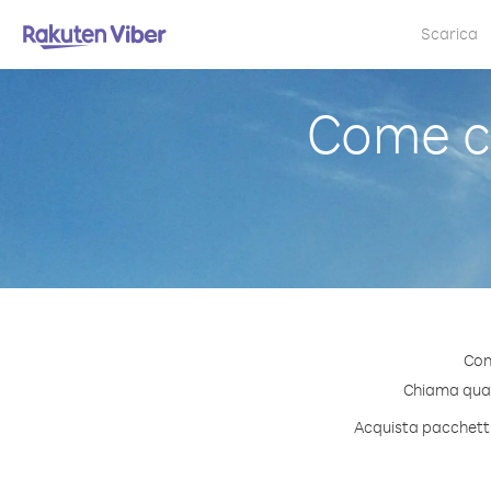
Scarica
Come c
Con
Chiama quals
Acquista pacchetti 