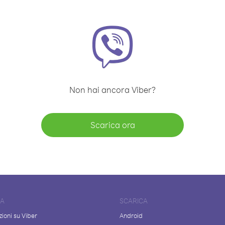
Non hai ancora Viber?
Scarica ora
DA
SCARICA
ioni su Viber
Android