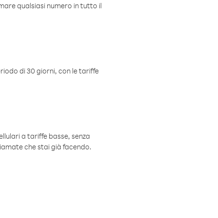
mare qualsiasi numero in tutto il
iodo di 30 giorni, con le tariffe
ellulari a tariffe basse, senza
hiamate che stai già facendo.