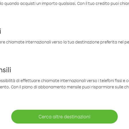
ldo quando acquisti un importo qualsiasi. Con il tuo credito puoi chia
i
are chiamate internazionali verso la tua destinazione preferita nel per
sili
sibilità di effettuare chiamate internazionali verso i telefoni fissi e c
mento. Con il piano di abbonamento mensile puoi risparmiare sulle c
Cerca altre destinazioni