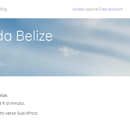
Blog
Accedi
oppure
Crea account
a Belize
lize.
8 ¢ al minuto.
uto verso Sud Africa.