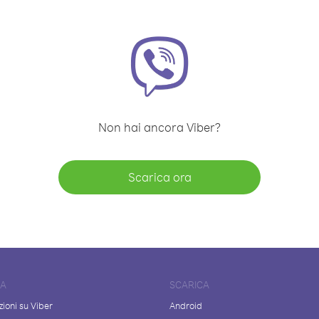
Non hai ancora Viber?
Scarica ora
DA
SCARICA
ioni su Viber
Android