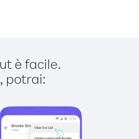
t è facile.
 potrai: