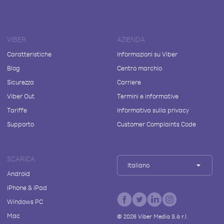
VIBER
AZIENDA
Caratteristiche
Informazioni su Viber
Blog
Centro marchio
Sicurezza
Carriere
Viber Out
Termini e informative
Tariffe
Informativa sulla privacy
Supporto
Customer Complaints Code
SCARICA
Italiano
Android
iPhone & iPad
Windows PC
Mac
©
2026
Viber Media S.à r.l.