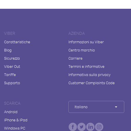
VIBER
AZIENDA
Caratteristiche
Informazioni su Viber
Blog
Centro marchio
Sicurezza
Carriere
Viber Out
Termini e informative
Tariffe
Informativa sulla privacy
Supporto
Customer Complaints Code
SCARICA
Italiano
Android
iPhone & iPad
Windows PC