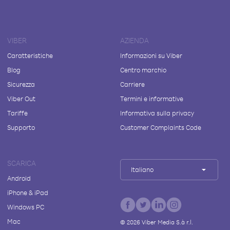
VIBER
AZIENDA
Caratteristiche
Informazioni su Viber
Blog
Centro marchio
Sicurezza
Carriere
Viber Out
Termini e informative
Tariffe
Informativa sulla privacy
Supporto
Customer Complaints Code
SCARICA
Italiano
Android
iPhone & iPad
Windows PC
Mac
©
2026
Viber Media S.à r.l.