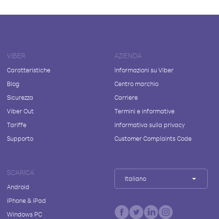
VIBER
AZIENDA
Caratteristiche
Informazioni su Viber
Blog
Centro marchio
Sicurezza
Carriere
Viber Out
Termini e informative
Tariffe
Informativa sulla privacy
Supporto
Customer Complaints Code
SCARICA
Italiano
Android
iPhone & iPad
Windows PC