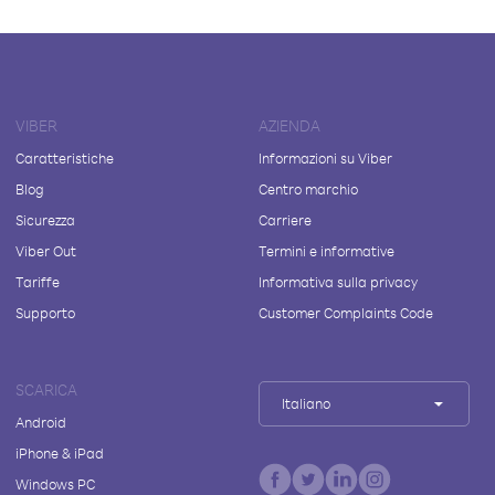
VIBER
AZIENDA
Caratteristiche
Informazioni su Viber
Blog
Centro marchio
Sicurezza
Carriere
Viber Out
Termini e informative
Tariffe
Informativa sulla privacy
Supporto
Customer Complaints Code
SCARICA
Italiano
Android
iPhone & iPad
Windows PC