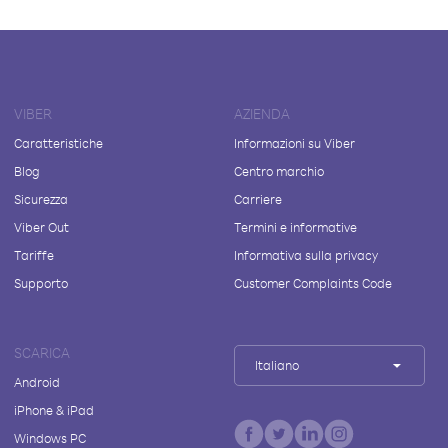
VIBER
AZIENDA
Caratteristiche
Informazioni su Viber
Blog
Centro marchio
Sicurezza
Carriere
Viber Out
Termini e informative
Tariffe
Informativa sulla privacy
Supporto
Customer Complaints Code
SCARICA
Italiano
Android
iPhone & iPad
Windows PC