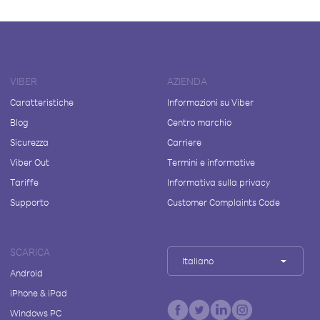
VIBER
AZIENDA
Caratteristiche
Informazioni su Viber
Blog
Centro marchio
Sicurezza
Carriere
Viber Out
Termini e informative
Tariffe
Informativa sulla privacy
Supporto
Customer Complaints Code
SCARICA
Italiano
Android
iPhone & iPad
Windows PC