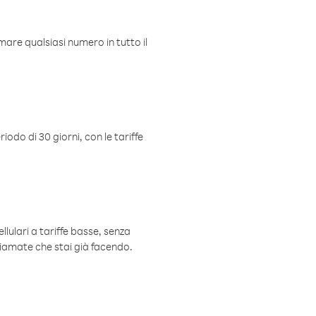
mare qualsiasi numero in tutto il
iodo di 30 giorni, con le tariffe
ellulari a tariffe basse, senza
hiamate che stai già facendo.