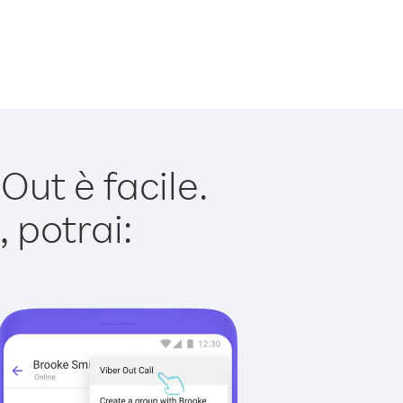
ut è facile.
 potrai: