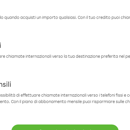
ldo quando acquisti un importo qualsiasi. Con il tuo credito puoi chia
i
are chiamate internazionali verso la tua destinazione preferita nel per
sili
sibilità di effettuare chiamate internazionali verso i telefoni fissi e c
mento. Con il piano di abbonamento mensile puoi risparmiare sulle c