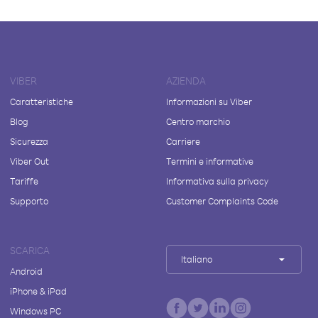
VIBER
AZIENDA
Caratteristiche
Informazioni su Viber
Blog
Centro marchio
Sicurezza
Carriere
Viber Out
Termini e informative
Tariffe
Informativa sulla privacy
Supporto
Customer Complaints Code
SCARICA
Italiano
Android
iPhone & iPad
Windows PC