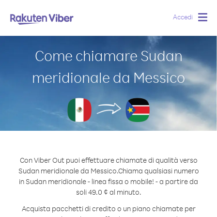
Accedi
Togg
navig
Come chiamare Sudan
meridionale da Messico
Con Viber Out puoi effettuare chiamate di qualità verso
Sudan meridionale da Messico.
Chiama qualsiasi numero
in Sudan meridionale - linea fissa o mobile! - a partire da
soli 49.0 ¢ al minuto.
Acquista pacchetti di credito o un piano chiamate per