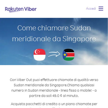
Accedi
Togg
navig
Come chiamare Sudan
meridionale da Singapore
Con Viber Out puoi effettuare chiamate di qualità verso
Sudan meridionale da Singapore.
Chiama qualsiasi
numero in Sudan meridionale - linea fissa o mobile! - a
partire da soli 49.0 ¢ al minuto.
Acquista pacchetti di credito o un piano chiamate per