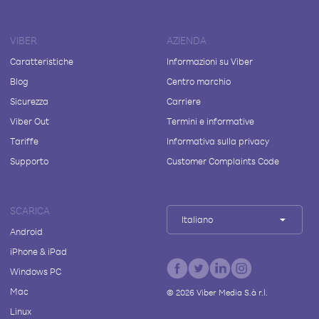
VIBER
AZIENDA
Caratteristiche
Informazioni su Viber
Blog
Centro marchio
Sicurezza
Carriere
Viber Out
Termini e informative
Tariffe
Informativa sulla privacy
Supporto
Customer Complaints Code
SCARICA
Italiano
Android
iPhone & iPad
Windows PC
Mac
©
2026
Viber Media S.à r.l.
Linux