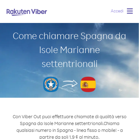
Accedi
Togg
navig
Come chiamare Spagna da
Isole Marianne
settentrionali
Con Viber Out puoi effettuare chiamate di qualità verso
Spagna da Isole Marianne settentrionali.
Chiama
qualsiasi numero in Spagna - linea fissa o mobile! - a
partire da soli 1.9 ¢ al minuto.