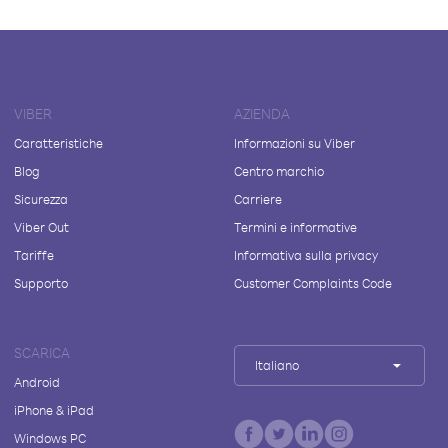
VIBER
AZIENDA
Caratteristiche
Informazioni su Viber
Blog
Centro marchio
Sicurezza
Carriere
Viber Out
Termini e informative
Tariffe
Informativa sulla privacy
Supporto
Customer Complaints Code
SCARICA
Italiano
Android
iPhone & iPad
Windows PC