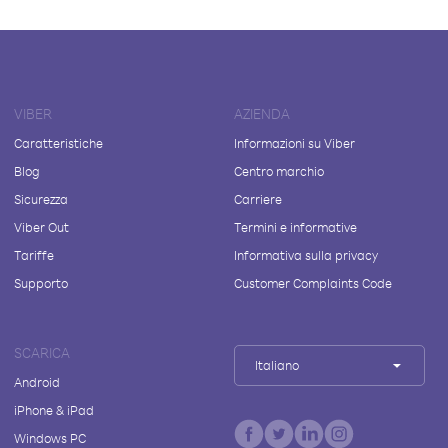
VIBER
AZIENDA
Caratteristiche
Informazioni su Viber
Blog
Centro marchio
Sicurezza
Carriere
Viber Out
Termini e informative
Tariffe
Informativa sulla privacy
Supporto
Customer Complaints Code
SCARICA
Italiano
Android
iPhone & iPad
Windows PC