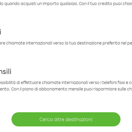
ldo quando acquisti un importo qualsiasi. Con il tuo credito puoi chia
i
are chiamate internazionali verso la tua destinazione preferita nel per
sili
sibilità di effettuare chiamate internazionali verso i telefoni fissi e c
mento. Con il piano di abbonamento mensile puoi risparmiare sulle c
Cerca altre destinazioni