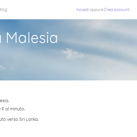
Blog
Accedi
oppure
Crea account
 Malesia
esia.
0 ¢ al minuto.
uto verso Sri Lanka.