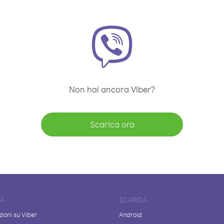
Non hai ancora Viber?
Scarica ora
DA
SCARICA
ioni su Viber
Android