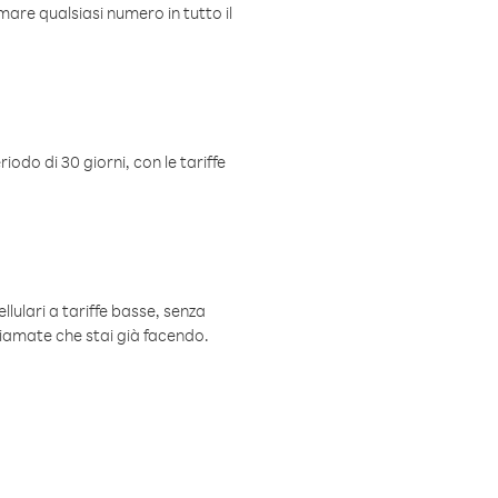
mare qualsiasi numero in tutto il
iodo di 30 giorni, con le tariffe
ellulari a tariffe basse, senza
hiamate che stai già facendo.