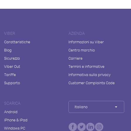
VIBER
AZIENDA
Caratteristiche
Informazioni su Viber
Blog
Centro marchio
Sicurezza
Carriere
Viber Out
Termini e informative
Tariffe
Informativa sulla privacy
Supporto
Customer Complaints Code
SCARICA
Italiano
Android
iPhone & iPad
Windows PC