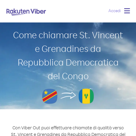
Accedi
Togg
navig
Come chiamare St. Vincent
e Grenadines da
Repubblica Democratica
del Congo
Con Viber Out puoi effettuare chiamate di qualità verso
St. Vincent e Grenadines da Repubblica Democratica del