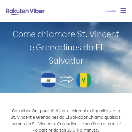
Accedi
Togg
navig
Come chiamare St. Vincent
e Grenadines da El
Salvador
Con Viber Out puoi effettuare chiamate di qualità verso
St. Vincent e Grenadines da El Salvador.
Chiama qualsiasi
numero in St. Vincent e Grenadines - linea fissa o mobile!
- a partire da soli 35.0 ¢ al minuto.