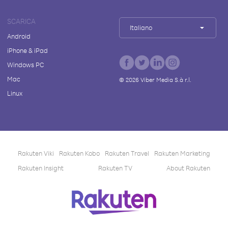
SCARICA
Italiano
Android
iPhone & iPad
Windows PC
Mac
©
2026
Viber Media S.à r.l.
Linux
Rakuten Viki
Rakuten Kobo
Rakuten Travel
Rakuten Marketing
Rakuten Insight
Rakuten TV
About Rakuten