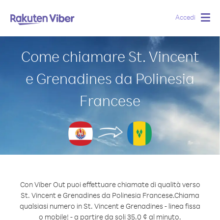
Accedi
Togg
navig
Come chiamare St. Vincent
e Grenadines da Polinesia
Francese
Con Viber Out puoi effettuare chiamate di qualità verso
St. Vincent e Grenadines da Polinesia Francese.
Chiama
qualsiasi numero in St. Vincent e Grenadines - linea fissa
o mobile! - a partire da soli 35.0 ¢ al minuto.