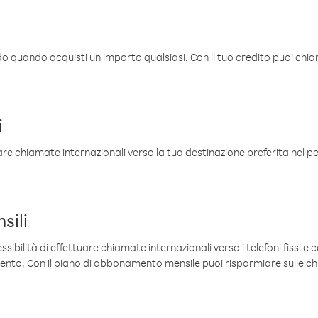
ldo quando acquisti un importo qualsiasi. Con il tuo credito puoi chia
i
are chiamate internazionali verso la tua destinazione preferita nel per
sili
sibilità di effettuare chiamate internazionali verso i telefoni fissi e c
mento. Con il piano di abbonamento mensile puoi risparmiare sulle c