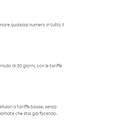
mare qualsiasi numero in tutto il
iodo di 30 giorni, con le tariffe
ellulari a tariffe basse, senza
hiamate che stai già facendo.