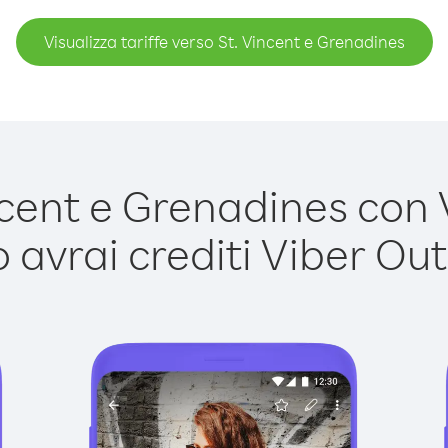
Visualizza tariffe verso St. Vincent e Grenadines
ent e Grenadines con V
avrai crediti Viber Out,