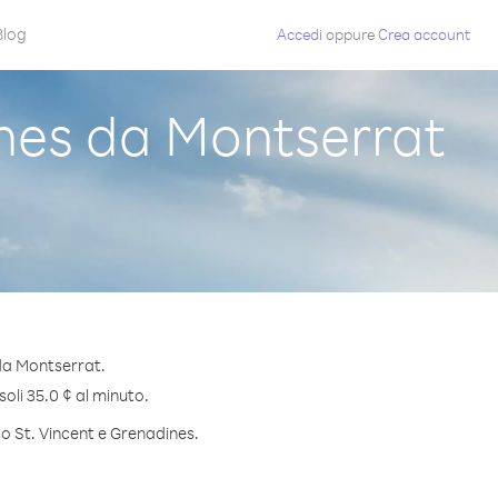
Blog
Accedi
oppure
Crea account
nes da Montserrat
 da Montserrat.
soli 35.0 ¢ al minuto.
so St. Vincent e Grenadines.